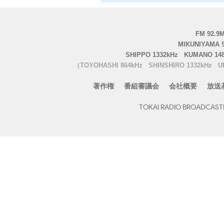
FM 92.9M
MIKUNIYAMA 
SHIPPO 1332kHz
KUMANO 148
（TOYOHASHI 864kHz
SHINSHIRO 1332kHz
U
著作権
番組審議会
会社概要
放送
TOKAI RADIO BROADCASTIN