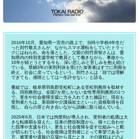
2016年10月、愛知県一宮市の路上で、当時小学校4年生だ
った則竹敬太さんが、ながらスマホ運転をしていたトラッ
クにはねられ、命を落とした。父親の則竹崇智さんは、愛
知県内の特別支援学校で教員として働きながら、事故から
10年が経とうとする今も、深い悲しみと苦しみを抱え続け
ている。禁錮3年の実刑判決を受けた加害者はすでに刑期を
終え、社会に戻っているという。則竹さんは「頭では理解
できても、感情としては一生許せない」と語る。
番組では、岐阜県羽島郡笠松町にある笠松刑務所を取材す
る。同刑務所は、全国7か所しかない女性専用刑務所の1つ
で、更生や社会復帰支援に力を入れてきた施設だ。現在も
受刑者たちは、美容師や介護福祉士といった資格取得を目
指し、自らの罪と向き合いながら訓練に取り組んでいる。
2025年6月、日本では拘禁刑が導入され、受刑者の処遇は大
きな転換期を迎えた。従来の懲役制度から、個々に合わせ
た指導や支援を行い、更生と社会復帰を促す仕組みへと舵
が切られている。社会復帰は受刑者にとって希望である一
方、被害者や遺族の立場から見たとき、その過程はどのよ