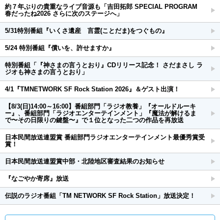
約７年ぶりの貴重なライブ音源も「吉田拓郎 SPECIAL PROGRAM
春だったね2026 さらに次のステージへ」
5/31特別番組『いくさ遺産 言霊(ことだま)をつぐもの』
5/24 特別番組『償いを、許せますか』
特別番組「『神さまの言うとおり』CDリリース記念！ さだまさし ラ
ジオも神さまの言うとおり」
4/1『TMNETWORK SF Rock Station 2026』＆ゲスト出演！
【8/3(日)14:00～16:00】番組部門「ラジオ教養」『オールドルーキ
ー』、番組部門「ラジオエンターテインメント」『魔法が解けるま
で〜その日限りの鍵盤〜』で１位となった二つの作品を再放送
日本民間放送連盟賞 番組部門ラジオエンターテインメント最優秀賞受
賞！
日本民間放送連盟賞中部・北陸地区審査結果のお知らせ
『なごやか寄席』放送
伝説のラジオ番組「TM NETWORK SF Rock Station」放送決定！