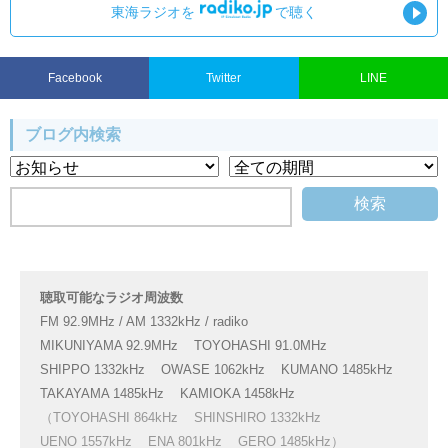
東海ラジオを
で聴く
Facebook
Twitter
LINE
ブログ内検索
聴取可能なラジオ周波数
FM 92.9MHz / AM 1332kHz / radiko
MIKUNIYAMA 92.9MHz
TOYOHASHI 91.0MHz
SHIPPO 1332kHz
OWASE 1062kHz
KUMANO 1485kHz
TAKAYAMA 1485kHz
KAMIOKA 1458kHz
（TOYOHASHI 864kHz
SHINSHIRO 1332kHz
UENO 1557kHz
ENA 801kHz
GERO 1485kHz）