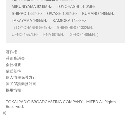
MIKUNIYAMA 92.9MHz
TOYOHASHI 91.0MHz
SHIPPO 1332kHz
OWASE 1062kHz
KUMANO 1485kHz
TAKAYAMA 1485kHz
KAMIOKA 1458kHz
（TOYOHASHI 864kHz
SHINSHIRO 1332kHz
UENO 1557kHz
ENA 801kHz
GERO 1485kHz）
著作権
番組審議会
会社概要
放送基準
個人情報保護方針
国民保護業務計画
採用情報
TOKAI RADIO BROADCASTING.COMPANY LIMITED All Rights
Reserved.