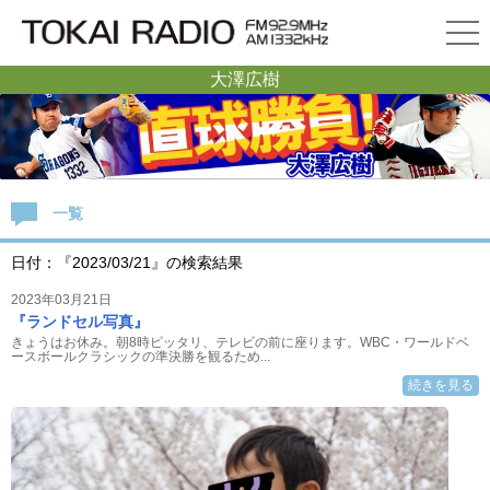
大澤広樹
一覧
日付：『2023/03/21』の検索結果
2023年03月21日
『ランドセル写真』
きょうはお休み。朝8時ピッタリ、テレビの前に座ります。WBC・ワールドベ
ースボールクラシックの準決勝を観るため...
続きを見る