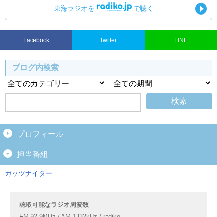
東海ラジオを
で聴く
Facebook
Twitter
LINE
ブログ内検索
プロフィール
担当番組
ガッツナイター
聴取可能なラジオ周波数
FM 92.9MHz / AM 1332kHz / radiko