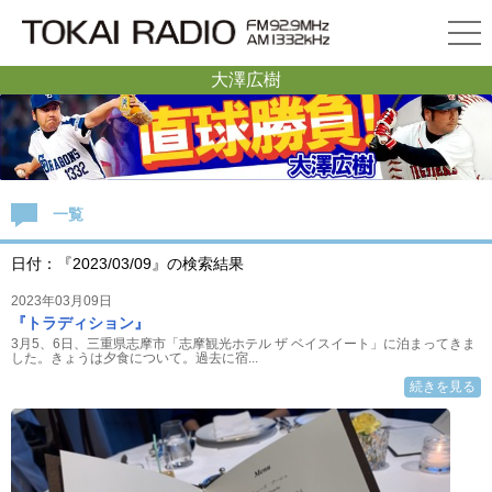
大澤広樹
一覧
日付：『2023/03/09』の検索結果
2023年03月09日
『トラディション』
3月5、6日、三重県志摩市「志摩観光ホテル ザ ベイスイート」に泊まってきま
した。きょうは夕食について。過去に宿...
続きを見る