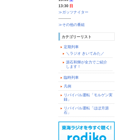
13:30
日
≫ガッツナイター
----------
≫その他の番組
カテゴリーリスト
定期列車
＼ラジオ きいてみた／
源石和輝が全力でご紹介
します！
臨時列車
凡例
リバイバル運転「モルゲン実
録」
リバイバル運転「ほぼ月源
石」