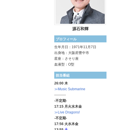
源石和輝
プロフィール
生年月日：1971年11月7日
出身地：大阪府豊中市
星座：さそり座
血液型：O型
担当番組
26:00 木
≫Music Submarine
----------
-不定期-
17:15 月火水木金
≫Live Dragons!
-不定期-
17:56 火水木金
13:55
土