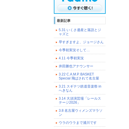
最新記事
5.31 いくさ遺産と落語とジ
ャズと
早すぎますよ、ジョージさん
今季初実況そして…
4.11 今季初実況
井田勝也アナウンサー
3.22 C.A.M.P. BASKET
Special 飛ばされて名古屋
3.21 スギテツ鉄道音楽祭 in
へきなん
3.14 大須演芸場「レールス
テージ2026」
3.8 名古屋ウィメンズマラソ
ン
ウラのウラまで浦川です