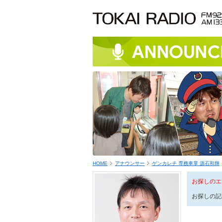
HOME
アナウンサー
ゲンカレチ 専務車掌 源石和輝
お探しのエ
お探しの記