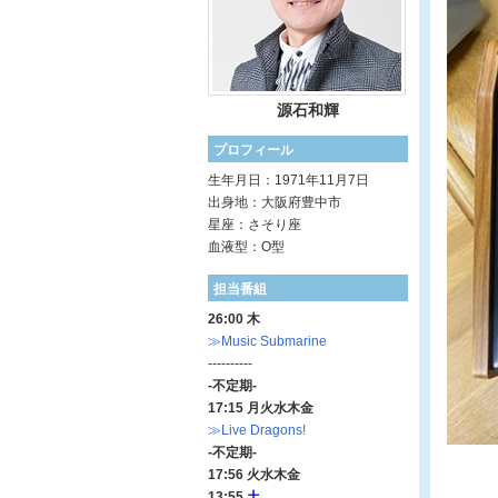
源石和輝
プロフィール
生年月日：1971年11月7日
出身地：大阪府豊中市
星座：さそり座
血液型：O型
担当番組
26:00 木
≫Music Submarine
----------
-不定期-
17:15 月火水木金
≫Live Dragons!
-不定期-
17:56 火水木金
13:55
土