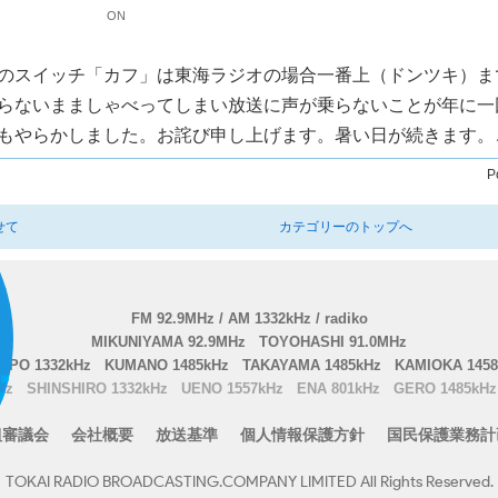
ON
のスイッチ「カフ」は東海ラジオの場合一番上（ドンツキ）ま
らないまましゃべってしまい放送に声が乗らないことが年に一
もやらかしました。お詫び申し上げます。暑い日が続きます。
P
せて
カテゴリーのトップへ
FM 92.9MHz / AM 1332kHz / radiko
MIKUNIYAMA 92.9MHz
TOYOHASHI 91.0MHz
PPO 1332kHz
KUMANO 1485kHz
TAKAYAMA 1485kHz
KAMIOKA 1458
Hz
SHINSHIRO 1332kHz
UENO 1557kHz
ENA 801kHz
GERO 1485kHz
組審議会
会社概要
放送基準
個人情報保護方針
国民保護業務計
TOKAI RADIO BROADCASTING.COMPANY LIMITED All Rights Reserved.