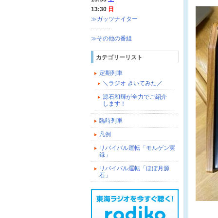
13:30
日
≫ガッツナイター
----------
≫その他の番組
カテゴリーリスト
定期列車
＼ラジオ きいてみた／
源石和輝が全力でご紹介
します！
臨時列車
凡例
リバイバル運転「モルゲン実
録」
リバイバル運転「ほぼ月源
石」