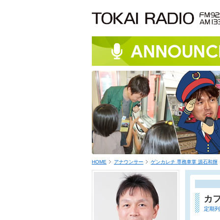
HOME
アナウンサー
ゲンカレチ 専務車掌 源石和輝
カ
定期列