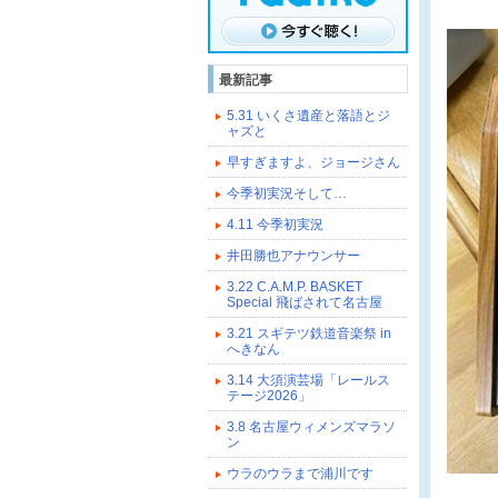
最新記事
5.31 いくさ遺産と落語とジ
ャズと
早すぎますよ、ジョージさん
今季初実況そして…
4.11 今季初実況
井田勝也アナウンサー
3.22 C.A.M.P. BASKET
Special 飛ばされて名古屋
3.21 スギテツ鉄道音楽祭 in
へきなん
3.14 大須演芸場「レールス
テージ2026」
3.8 名古屋ウィメンズマラソ
ン
ウラのウラまで浦川です