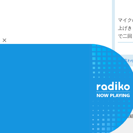
マイク
上げき
で二回
<<VV言わ
SHI
（TOYOHASHI 864k
著作権
番