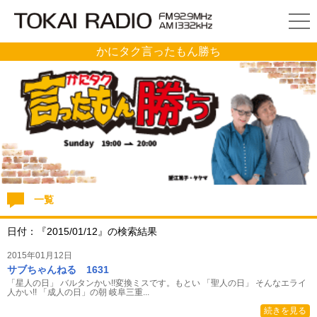
かにタク言ったもん勝ち
一覧
日付：『2015/01/12』の検索結果
2015年01月12日
サブちゃんねる 1631
「星人の日」 バルタンかい!!変換ミスです。もとい 「聖人の日」 そんなエライ
人かい!! 「成人の日」の朝 岐阜三重...
続きを見る