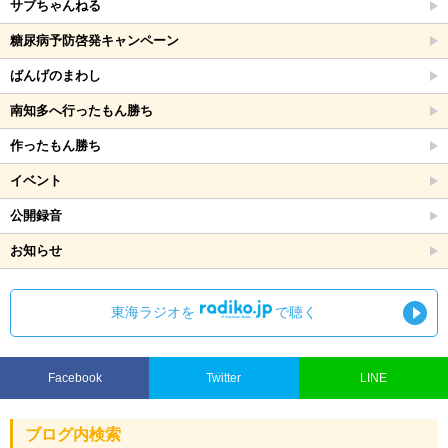
サブちゃんねる
糖尿病予防啓発キャンペーン
ばんげのまわし
南知多へ行ったもん勝ち
作ったもん勝ち
イベント
公開録音
お知らせ
東海ラジオを
で聴く
Facebook
Twitter
LINE
ブログ内検索