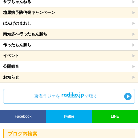
サブちゃんねる
糖尿病予防啓発キャンペーン
ばんげのまわし
南知多へ行ったもん勝ち
作ったもん勝ち
イベント
公開録音
お知らせ
東海ラジオを
で聴く
Facebook
Twitter
LINE
ブログ内検索