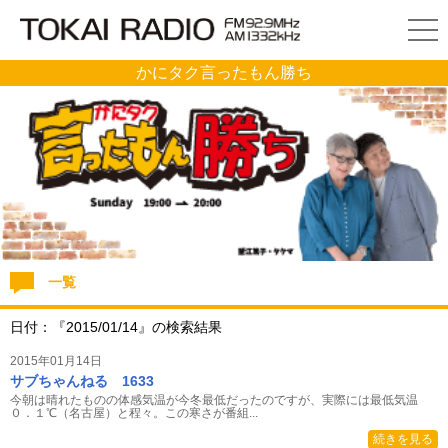
かにタク言ったもん勝ち
一覧
日付：『2015/01/14』の検索結果
2015年01月14日
サブちゃんねる 1633
今朝は晴れたものの体感気温が今冬最低だったのですが、実際には最低気温
０．１℃（名古屋）と程々。この寒さが番組...
続きを見る